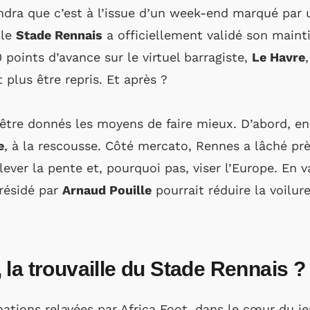
dra que c’est à l’issue d’un week-end marqué par u
 le
Stade Rennais
a officiellement validé son main
points d’avance sur le virtuel barragiste,
Le Havre
 plus être repris. Et après ?
’être donnés les moyens de faire mieux. D’abord, e
e
, à la rescousse. Côté mercato, Rennes a lâché prè
elever la pente et, pourquoi pas, viser l’Europe. En 
présidé par
Arnaud Pouille
pourrait réduire la voilur
la trouvaille du Stade Rennais 
mations relayées par Africa Foot, dans le cœur du j