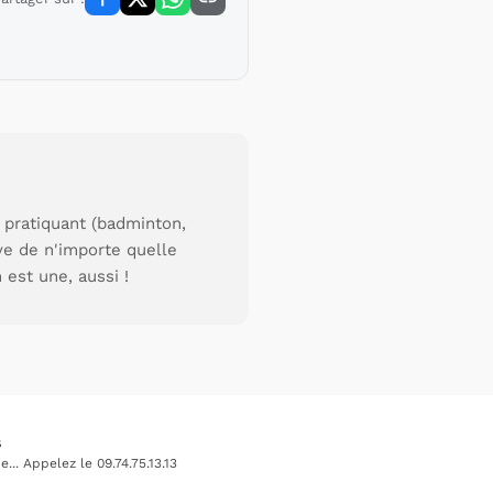
 pratiquant (badminton,
uve de n'importe quelle
 est une, aussi !
s
.. Appelez le 09.74.75.13.13