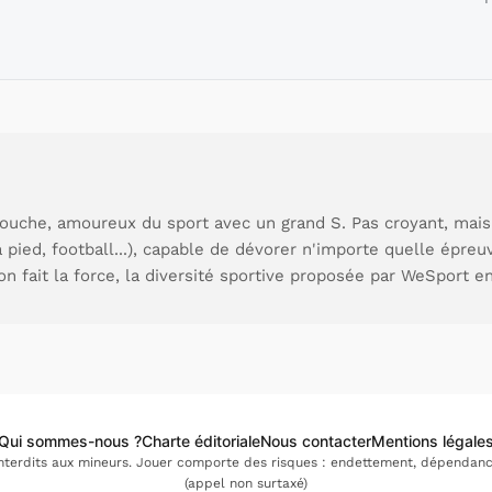
ouche, amoureux du sport avec un grand S. Pas croyant, mais
à pied, football...), capable de dévorer n'importe quelle épre
ion fait la force, la diversité sportive proposée par WeSport en
Qui sommes-nous ?
Charte éditoriale
Nous contacter
Mentions légale
interdits aux mineurs. Jouer comporte des risques : endettement, dépendance.
(appel non surtaxé)