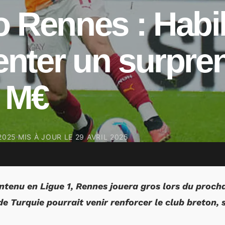
o Rennes : Habi
tenter un surpre
2 M€
2025
MIS À JOUR LE
29 AVRIL 2025
ntenu en Ligue 1, Rennes jouera gros lors du proch
e Turquie pourrait venir renforcer le club breton, s