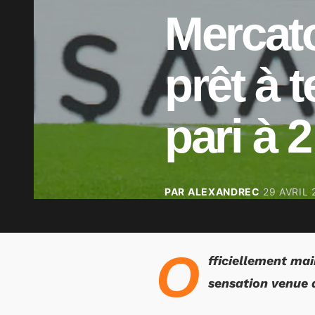
Mercat
prêt à 
pari à 
PAR ALEXANDREC
29 AVRIL 
O
fficiellement mai
sensation venue d