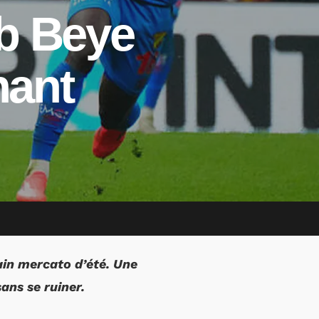
b Beye
nant
ain mercato d’été. Une
ans se ruiner.