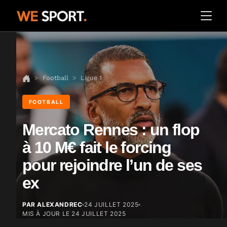
Football
Ligue 1
FOOTBALL
Mercato Rennes : un flop
à 10 M€ fait le forcing
pour rejoindre l’un de ses
ex
PAR ALEXANDREC
24 JUILLET 2025
MIS À JOUR LE
24 JUILLET 2025