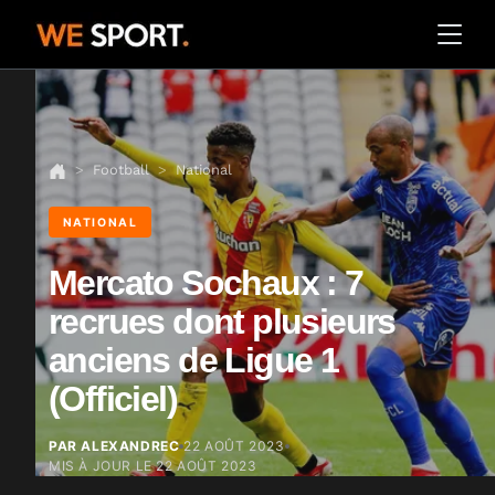
Football
National
NATIONAL
Mercato Sochaux : 7
recrues dont plusieurs
anciens de Ligue 1
(Officiel)
PAR ALEXANDREC
22 AOÛT 2023
MIS À JOUR LE
22 AOÛT 2023