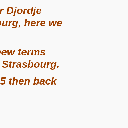
 Djordje
ourg, here we
new terms
n Strasbourg.
25 then back