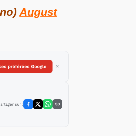
ano)
August
ces préférées Google
artager sur :