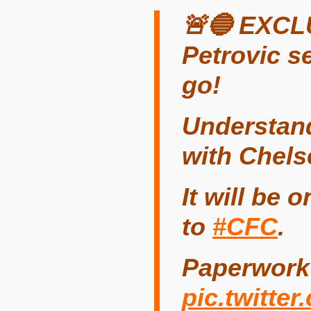
🚨🔵 EXCLU
Petrovic s
go!
Understand
with Chels
It will be 
to
#CFC
.
Paperwork 
pic.twitt