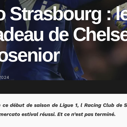
 Strasbourg : le
adeau de Chelse
osenior
2024
n ce début de saison de Ligue 1, l Racing Club de 
 mercato estival réussi. Et ce n’est pas terminé.