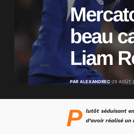
Mercato
beau c
Liam R
PAR ALEXANDREC
29 AOÛT 
P
lutôt séduisant e
d’avoir réalisé un