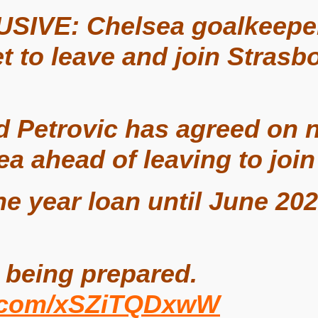
SIVE: Chelsea goalkeeper
et to leave and join Strasb
 Petrovic has agreed on 
ea ahead of leaving to joi
one year loan until June 20
being prepared.
er.com/xSZiTQDxwW