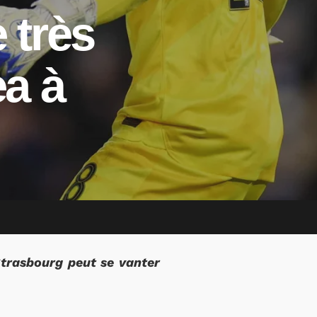
 très
a à
Strasbourg peut se vanter