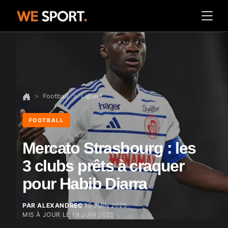
Football
Ligue 1
FOOTBALL
Mercato Strasbourg : les
3 clubs prêts à craquer
pour Habib Diarra
PAR ALEXANDREC
19 JUIN 2025
MIS À JOUR LE
19 JUIN 2025