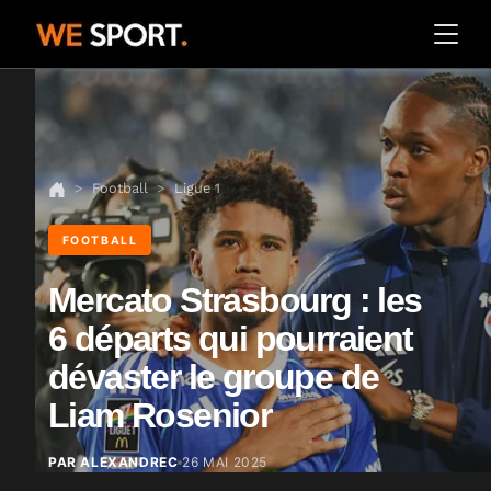
Football
Ligue 1
FOOTBALL
Mercato Strasbourg : les
6 départs qui pourraient
dévaster le groupe de
Liam Rosenior
PAR ALEXANDREC
26 MAI 2025