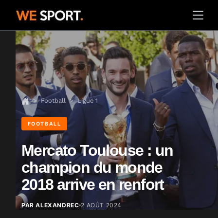
Football
Ligue 1
FOOTBALL
Mercato Toulouse : un
champion du monde
2018 arrive en renfort
PAR ALEXANDREC
2 AOÛT 2024