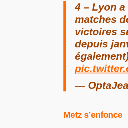
4 – Lyon a
matches de
victoires 
depuis jan
également)
pic.twitte
— OptaJea
Metz s’enfonce