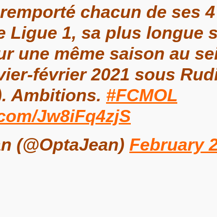
 remporté chacun de ses 4
 Ligue 1, sa plus longue s
sur une même saison au sein
vier-février 2021 sous Rudi
. Ambitions.
#FCMOL
r.com/Jw8iFq4zjS
n (@OptaJean)
February 2