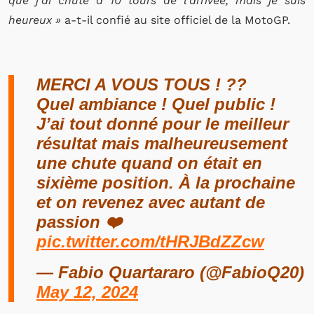
que j’ai chuté à 10 tours de l’arrivée, mais je suis
heureux »
a-t-il confié au site officiel de la MotoGP.
MERCI A VOUS TOUS ! ??
Quel ambiance ! Quel public !
J’ai tout donné pour le meilleur
résultat mais malheureusement
une chute quand on était en
sixième position. À la prochaine
et on revenez avec autant de
passion ❤️
pic.twitter.com/tHRJBdZZcw
— Fabio Quartararo (@FabioQ20)
May 12, 2024