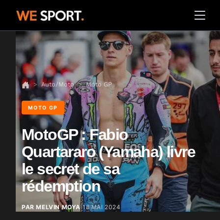
Auto/Moto
Moto GP
MOTO GP
MotoGP : Fabio
Quartararo (Yamaha) livre
le secret de sa
rédemption
PAR MELVIN MOYA
18 MAI 2024