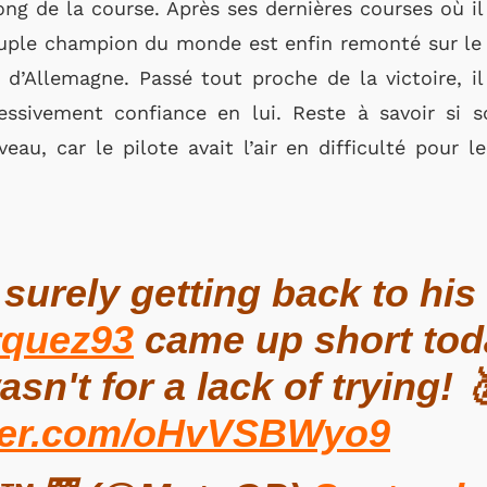
long de la course. Après ses dernières courses où i
ctuple champion du monde est enfin remonté sur le
x d’Allemagne. Passé tout proche de la victoire, i
essivement confiance en lui. Reste à savoir si 
veau, car le pilote avait l’air en difficulté pour l
surely getting back to his 
quez93
came up short toda
asn't for a lack of trying! 
tter.com/oHvVSBWyo9