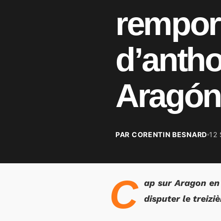
rempor
d’antho
Aragón
PAR CORENTIN BESNARD
12
C
ap sur Aragon en
disputer le treiz