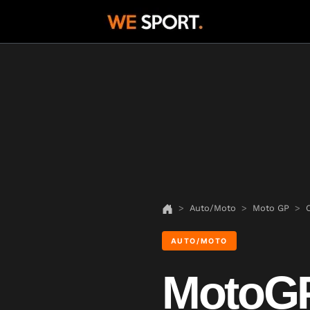
Auto/Moto
Moto GP
O
AUTO/MOTO
MotoGP