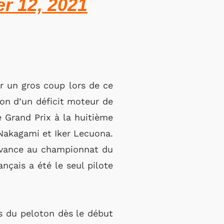
r 12, 2021
r un gros coup lors de ce
son d’un déficit moteur de
 Grand Prix à la huitième
 Nakagami et Iker Lecuona.
 avance au championnat du
nçais a été le seul pilote
 du peloton dès le début