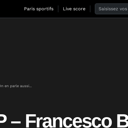
Search the web
Paris sportifs
Live score
n en parle aussi...
 – Francesco B