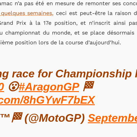
Pramac n’a pas été en mesure de remonter ses conc
 quelques semaines,
ceci est peut-être la raison 
rand Prix à la 17e position, et n’inscrit ainsi pa
u championnat du monde, et se place désormais à
sième position lors de la course d’aujourd’hui.
ing race for Championship 
0
😮
#AragonGP
🏁
er.com/8hGYwF7bEX
™🏁 (@MotoGP)
Septembe