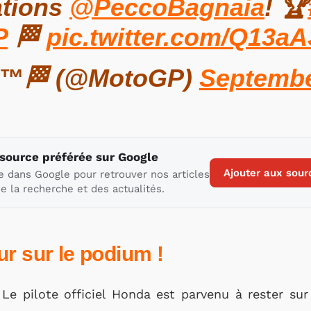
ations
@PeccoBagnaia
! 🏆
P
🏁
pic.twitter.com/Q13a
™🏁 (@MotoGP)
Septembe
 source préférée sur Google
Ajouter aux sour
e dans Google pour retrouver nos articles
e la recherche et des actualités.
ur sur le podium !
Le pilote officiel Honda est parvenu à rester su