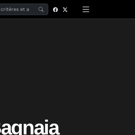
site
agnaia