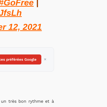
#GoFree
|
AJfsLh
r 12, 2021
ces préférées Google
r un très bon rythme et à