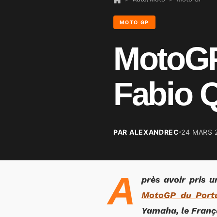
MOTO GP
MotoGP 
Fabio Q
PAR ALEXANDREC
24 MARS 
A
près avoir pris u
MotoGP du Port
Yamaha, le França