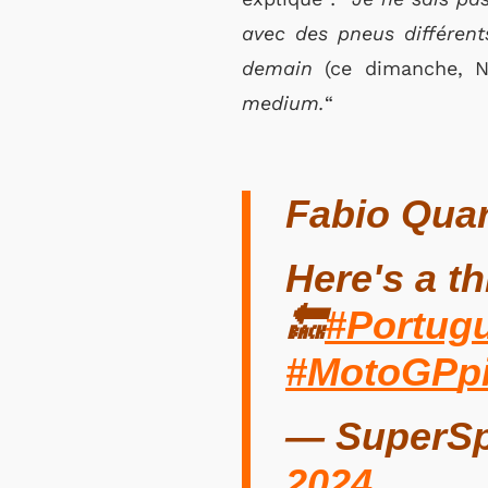
avec des pneus différent
demain
(ce dimanche, 
medium.
“
Fabio Quar
Here's a t
🔙
#Portug
#MotoGP
p
— SuperSp
2024