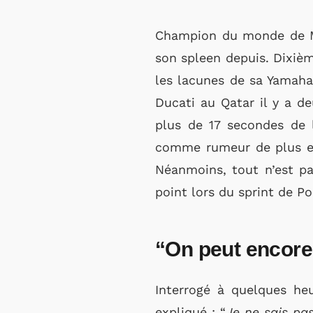
Champion du monde de Mo
son spleen depuis. Dixièm
les lacunes de sa Yamaha
Ducati au Qatar il y a d
plus de 17 secondes de l
comme rumeur de plus en 
Néanmoins, tout n’est pas
point lors du sprint de P
“On peut encore 
Interrogé à quelques he
expliqué : “
Je ne sais pa