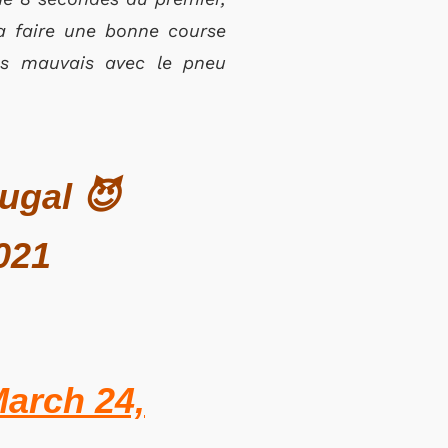
ra faire une bonne course
as mauvais avec le pneu
tugal 😈
021
arch 24,