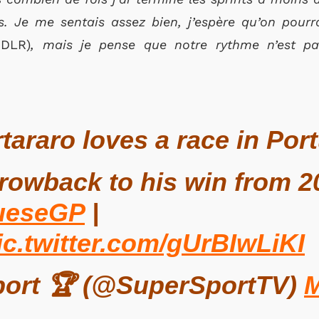
s. Je me sentais assez bien, j’espère qu’on pour
NDLR)
, mais je pense que notre rythme n’est p
tararo loves a race in Por
hrowback to his win from 2
ueseGP
|
ic.twitter.com/gUrBIwLiKI
ort 🏆 (@SuperSportTV)
M