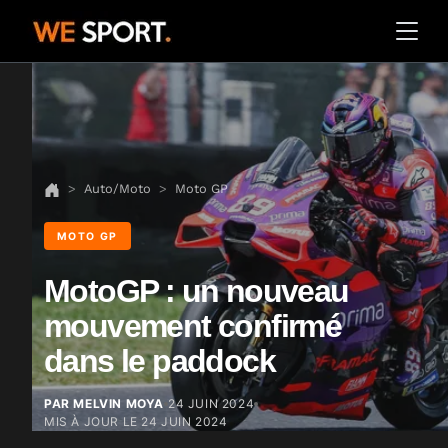
Auto/Moto
Moto GP
MOTO GP
MotoGP : un nouveau
mouvement confirmé
dans le paddock
PAR MELVIN MOYA
24 JUIN 2024
MIS À JOUR LE
24 JUIN 2024