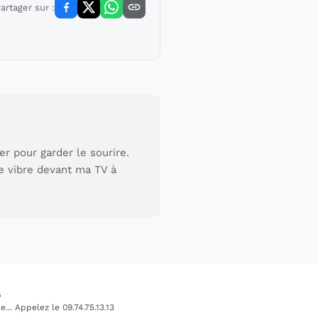
artager sur :
r pour garder le sourire.
je vibre devant ma TV à
s
.. Appelez le 09.74.75.13.13