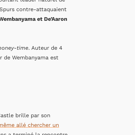
 Spurs contre-attaquaient
r Wembanyama et De’Aaron
oney-time
. Auteur de 4
ipier de Wembanyama est
stle brille par son
ême allé chercher un
1 ans a terminé la rencontre