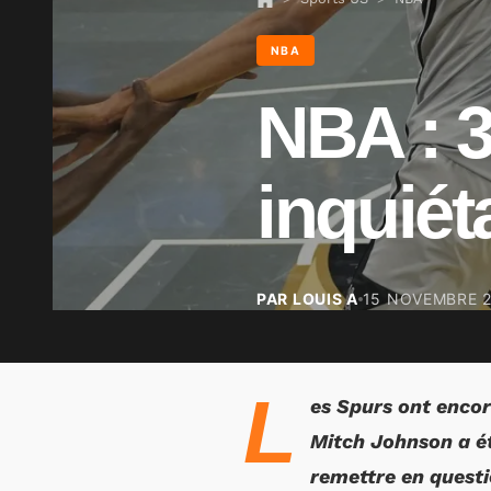
NBA
NBA : 
inquiét
PAR LOUIS A
15 NOVEMBRE 
L
es Spurs ont encor
Mitch Johnson a ét
remettre en questio