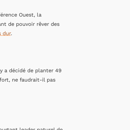
férence Ouest, la
vant de pouvoir rêver des
s dur
.
ry a décidé de planter 49
ort, ne faudrait-il pas
ourtant leader naturel de