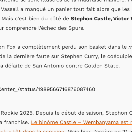
 Vassell a manqué un panier tout fait alors que les
 Mais c’est bien du côté de
Stephon Castle, Victo
our comprendre l’échec des Spurs.
ron Fox a complètement perdu son basket dans le
m
et de la dernière faute sur Stephen Curry, le coéqu
la défaite de San Antonio contre Golden State.
kCenter_/status/1989566716876087460
 Rookie 2025. Depuis le début de saison, Stephon Ca
sa franchise.
Le binôme Castle – Wembanyama est m
 plus tôt dans la semaine
. Mais hier, l’arrière de 2