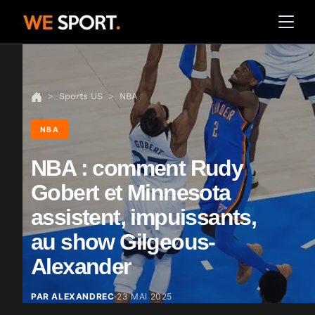
Sports US
NBA
NBA
NBA : comment Rudy
Gobert et Minnesota
assistent, impuissants,
au show Gilgeous-
Alexander
PAR ALEXANDREC
23 MAI 2025