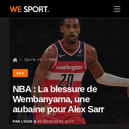
Sports US
NBA
NBA
NBA : La blessure de
Wembanyama, une
aubaine pour Alex Sarr
PAR LOUIS A
20 NOVEMBRE 2025