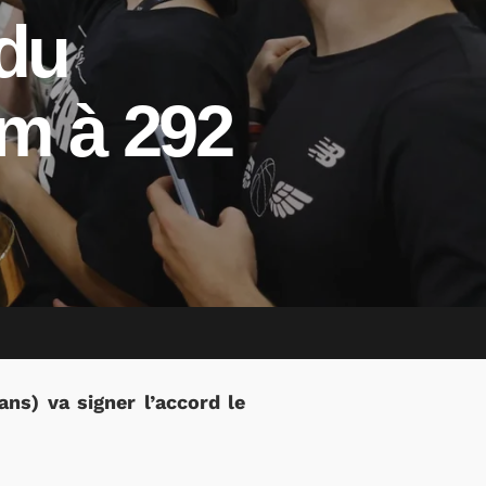
 du
um à 292
ns) va signer l’accord le