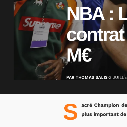
NBA : L
contrat
M€
PAR THOMAS SALIS
2 JUILL
S
acré Champion de 
plus important de l