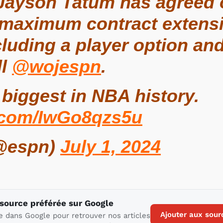
Jayson Tatum has agreed o
 maximum contract extensi
cluding a player option and
ll
@wojespn
.
 biggest in NBA history.
r.com/IwGo8qzs5u
@espn)
July 1, 2024
 source préférée sur Google
Ajouter aux sour
e dans Google pour retrouver nos articles