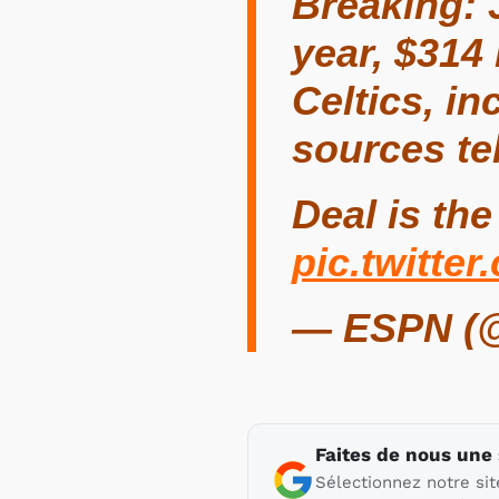
Breaking: 
year, $314
Celtics, in
sources te
Deal is the
pic.twitte
— ESPN (
Faites de nous une
Sélectionnez notre sit