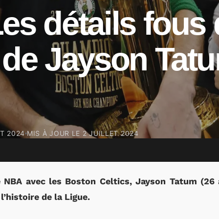
es détails fous
 de Jayson Tat
ET 2024
MIS À JOUR LE
2 JUILLET 2024
NBA avec les Boston Celtics, Jayson Tatum (26 a
’histoire de la Ligue.