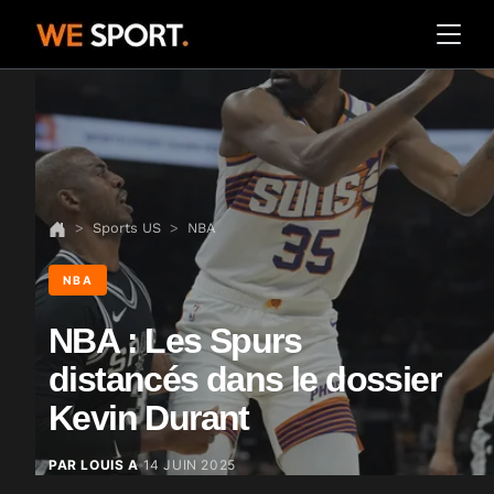
Sports US
NBA
NBA
NBA : Les Spurs
distancés dans le dossier
Kevin Durant
PAR LOUIS A
14 JUIN 2025