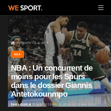
Sports US
NBA
NBA
NBA : Un concurrent de
moins pour les Spurs
dans le dossier Giannis
Antetokounmpo
PAR LOUIS A
31 MAI 2025
MIS À JOUR LE
31 MAI 2025