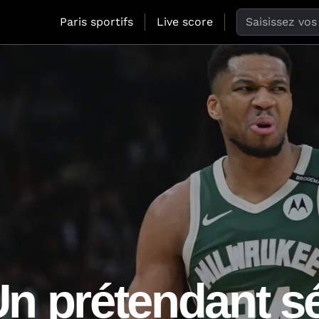
Search the web
Paris sportifs
Live score
n prétendant s