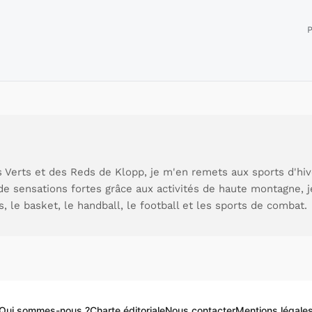
P
 Verts et des Reds de Klopp, je m'en remets aux sports d'hive
de sensations fortes grâce aux activités de haute montagne, 
s, le basket, le handball, le football et les sports de combat.
Qui sommes-nous ?
Charte éditoriale
Nous contacter
Mentions légale