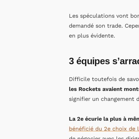
Les spéculations vont bo
demandé son trade. Cepend
en plus évidente.
3 équipes s’arr
Difficile toutefois de sa
les Rockets avaient montr
signifier un changement d
La 2e écurie la plus à m
bénéficié du 2e choix de 
de négocier avec les diri