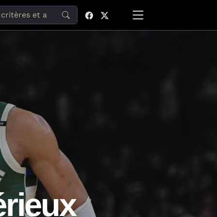
site
érieux