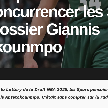
oncurrencer les
dossier Giannis
okounmpo
la Lottery de la Draft NBA 2025, les Spurs pensaient
nis Antetokounmpo. C’était sans compter sur la ru