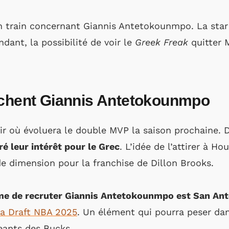
n train concernant Giannis Antetokounmpo. La star
ant, la possibilité de voir le
Greek Freak
quitter 
achent Giannis Antetokounmpo
voir où évoluera le double MVP la saison prochaine. 
é leur intérêt pour le Grec
. L’idée de l’attirer à H
e dimension pour la franchise de Dillon Brooks.
ême de recruter Giannis Antetokounmpo est San An
la Draft NBA 2025
. Un élément qui pourra peser d
geants des Bucks.