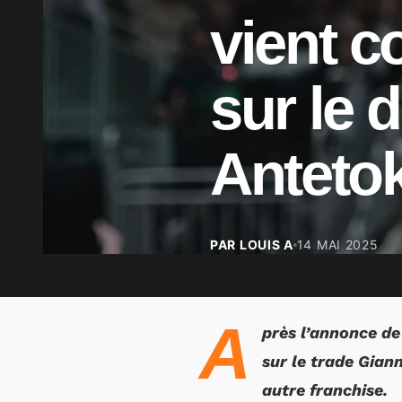
vient c
sur le 
Antet
PAR LOUIS A
14 MAI 2025
A
près l’annonce de 
sur le trade Gian
autre franchise.