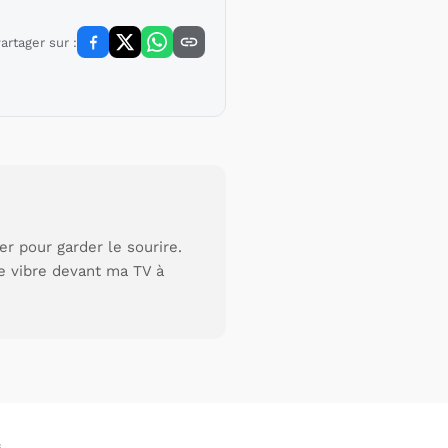
artager sur :
r pour garder le sourire.
je vibre devant ma TV à
s