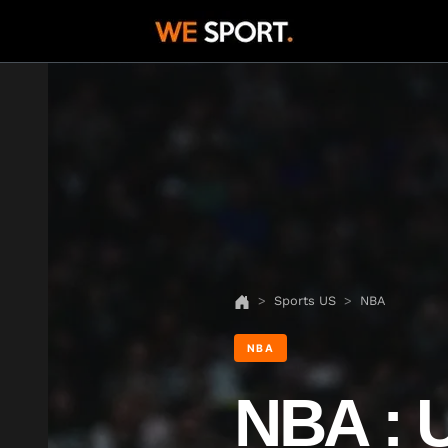
Sports US
NBA
NBA
NBA : U