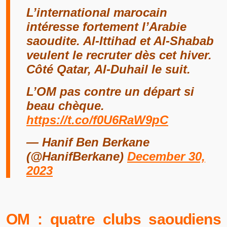
L’international marocain
intéresse fortement l’Arabie
saoudite. Al-Ittihad et Al-Shabab
veulent le recruter dès cet hiver.
Côté Qatar, Al-Duhail le suit.
L’OM pas contre un départ si
beau chèque.
https://t.co/f0U6RaW9pC
— Hanif Ben Berkane
(@HanifBerkane)
December 30,
2023
OM : quatre clubs saoudiens