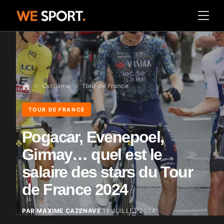
Cyclisme
Tour de France
TOUR DE FRANCE
Pogacar, Evenepoel,
Girmay… quel est le
salaire des stars du Tour
de France 2024
PAR MAXIME CAZENAVE
18 JUILLET 2024