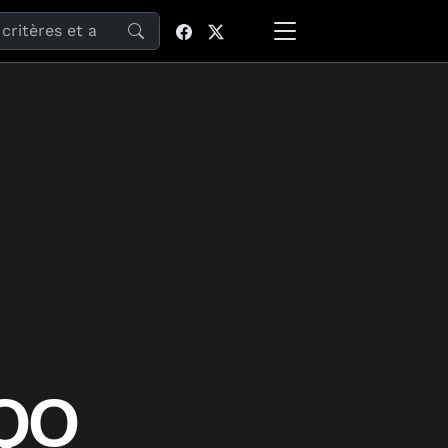
site
TQO