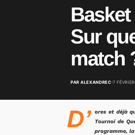
Basket 
Sur que
match 
PAR ALEXANDREC
7 FÉVRIER
D’
ores et déjà q
Tournoi de Qua
programme, la 