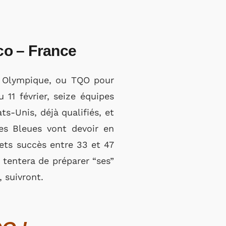
co – France
n Olympique, ou TQO pour
 11 février, seize équipes
ts-Unis, déjà qualifiés, et
les Bleues vont devoir en
nets succès entre 33 et 47
e tentera de préparer “ses”
 suivront.