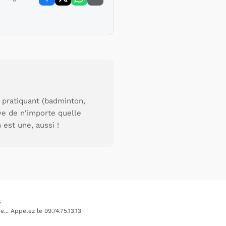
 pratiquant (badminton,
uve de n'importe quelle
 est une, aussi !
s
.. Appelez le 09.74.75.13.13