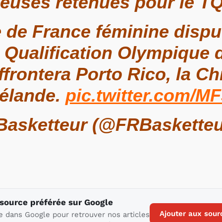
ueuses retenues pour le T
 de France féminine dispu
 Qualification Olympique d
affrontera Porto Rico, la Ch
Zélande.
pic.twitter.com/M
Basketteur (@FRBaskette
 source préférée sur Google
Ajouter aux sour
e dans Google pour retrouver nos articles