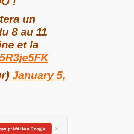
QO !
tera un
u 8 au 11
ine et la
F5R3je5FK
ur)
January 5,
ces préférées Google