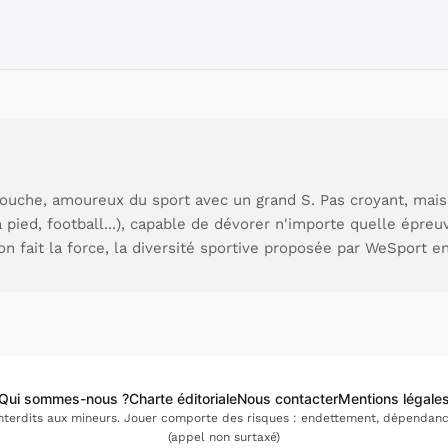
ouche, amoureux du sport avec un grand S. Pas croyant, mais
à pied, football...), capable de dévorer n'importe quelle épre
ion fait la force, la diversité sportive proposée par WeSport en
Qui sommes-nous ?
Charte éditoriale
Nous contacter
Mentions légale
interdits aux mineurs. Jouer comporte des risques : endettement, dépendance.
(appel non surtaxé)