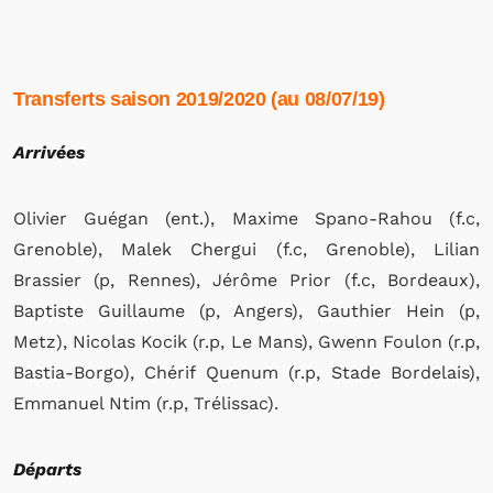
Transferts saison 2019/2020 (au 08/07/19)
Arrivées
Olivier Guégan (ent.), Maxime Spano-Rahou (f.c,
Grenoble), Malek Chergui (f.c, Grenoble), Lilian
Brassier (p, Rennes), Jérôme Prior (f.c, Bordeaux),
Baptiste Guillaume (p, Angers), Gauthier Hein (p,
Metz), Nicolas Kocik (r.p, Le Mans), Gwenn Foulon (r.p,
Bastia-Borgo), Chérif Quenum (r.p, Stade Bordelais),
Emmanuel Ntim (r.p, Trélissac).
Départs