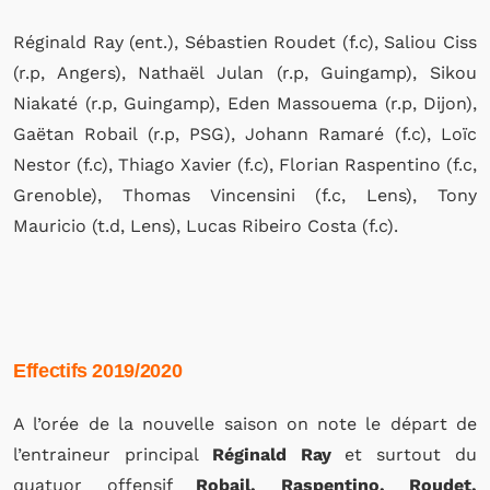
Réginald Ray (ent.), Sébastien Roudet (f.c), Saliou Ciss
(r.p, Angers), Nathaël Julan (r.p, Guingamp), Sikou
Niakaté (r.p, Guingamp), Eden Massouema (r.p, Dijon),
Gaëtan Robail (r.p, PSG), Johann Ramaré (f.c), Loïc
Nestor (f.c), Thiago Xavier (f.c), Florian Raspentino (f.c,
Grenoble), Thomas Vincensini (f.c, Lens), Tony
Mauricio (t.d, Lens), Lucas Ribeiro Costa (f.c).
Effectifs 2019/2020
A l’orée de la nouvelle saison on note le départ de
l’entraineur principal
Réginald Ray
et surtout du
quatuor offensif
Robail, Raspentino, Roudet,