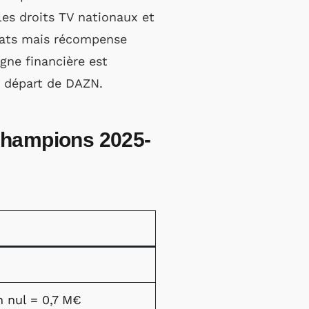
es droits TV nationaux et
nnats mais récompense
agne financière est
le départ de DAZN.
 champions 2025-
h nul = 0,7 M€