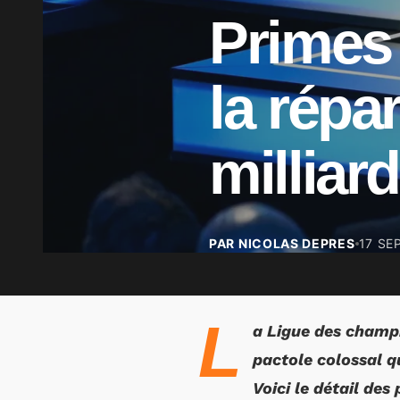
Primes
la répa
milliar
PAR NICOLAS DEPRES
17 SE
L
a Ligue des champi
pactole colossal q
Voici le détail de