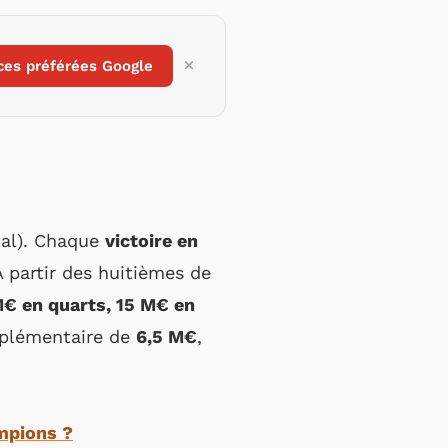
ces préférées Google
tal). Chaque
victoire en
À partir des huitièmes de
M€ en quarts, 15 M€ en
plémentaire de
6,5 M€
,
ampions ?