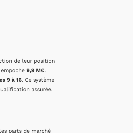
tion de leur position
nt empoche
9,9 M€
.
es 9 à 16
. Ce système
alification assurée.
 les parts de marché