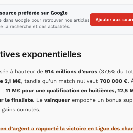
 source préférée sur Google
Ajouter aux sour
e dans Google pour retrouver nos articles
e la recherche et des actualités.
tives exponentielles
isée à hauteur de
914 millions d’euros
(37,5% du to
e 2,1 M€
, tandis qu’un match nul vaut
700 000 €
. 
t :
11 M€ pour une qualification en huitièmes, 12,5 
 le finaliste
. Le
vainqueur
empoche un bonus sup
s gains cumulés.
n d’argent a rapporté la victoire en Ligue des ch