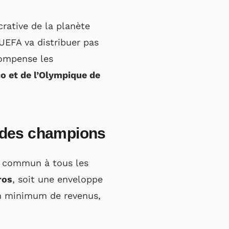
crative de la planète
l’UEFA va distribuer pas
compense les
o et de l’Olympique de
e des champions
e commun à tous les
ros
, soit une enveloppe
un minimum de revenus,