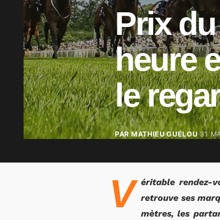
Prix du
heure e
le rega
PAR MATHIEU GUÉLOU
31 MA
V
éritable rendez-
retrouve ses marq
mètres, les parta