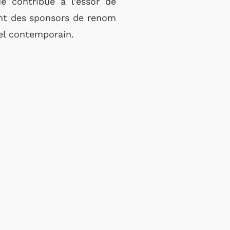
e contribue à l’essor de
irant des sponsors de renom
rel contemporain.