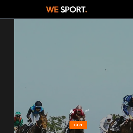
Turf
TURF