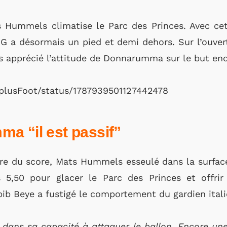
 Hummels climatise le Parc des Princes. Avec cet
G a désormais un pied et demi dehors. Sur l’ouver
s apprécié l’attitude de Donnarumma sur le but enc
lplusFoot/status/1787939501127442478
a “il est passif”
ure du score, Mats Hummels esseulé dans la surfac
 5,50 pour glacer le Parc des Princes et offri
ib Beye a fustigé le comportement du gardien itali
 dans sa capacité à attaquer le ballon. Encore une 