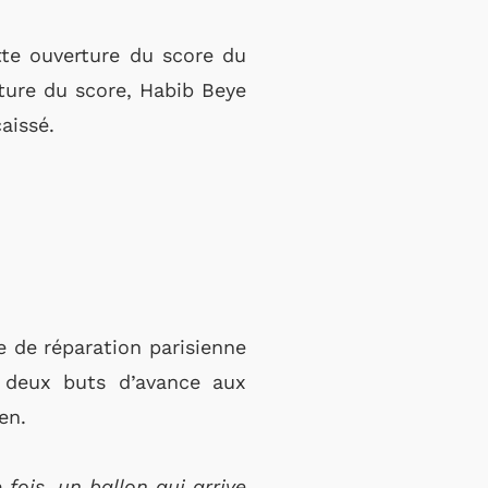
te ouverture du score du
ture du score, Habib Beye
aissé.
e de réparation parisienne
r deux buts d’avance aux
en.
fois, un ballon qui arrive