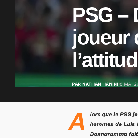
PSG – 
joueur 
l’atti
PAR NATHAN HANINI
8 MAI 2
A
lors que le PSG j
hommes de Luis En
Donnarumma fait