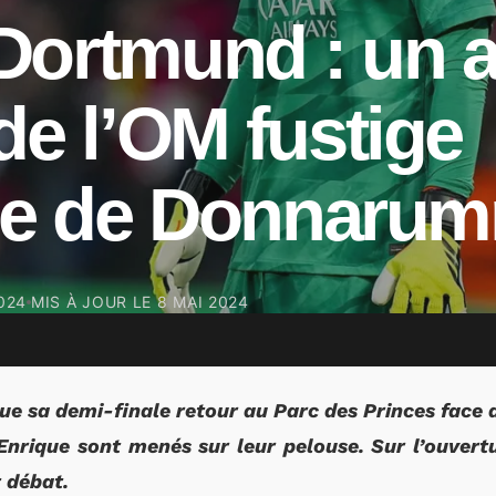
Dortmund : un 
de l’OM fustige
tude de Donnaru
024
MIS À JOUR LE
8 MAI 2024
oue sa demi-finale retour au Parc des Princes face
rique sont menés sur leur pelouse. Sur l’ouvertur
 débat.