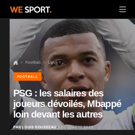
Football
Ligue 1
FOOTBALL
PSG : les salaires des
joueurs dévoilés, Mbappé
loin devant les autres
PAR LOUIS ROUSSEAU
9 DÉCEMBRE 2023