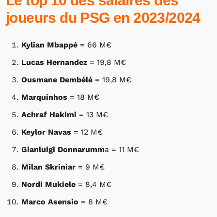
Le top 10 des salaires des
joueurs du PSG en 2023/2024
Kylian Mbappé
= 66 M€
Lucas Hernandez
= 19,8 M€
Ousmane Dembélé
= 19,8 M€
Marquinhos
= 18 M€
Achraf Hakimi
= 13 M€
Keylor Navas
= 12 M€
Gianluigi Donnarumm
a = 11 M€
Milan Skriniar
= 9 M€
Nordi Mukiele
= 8,4 M€
Marco Asensio
= 8 M€