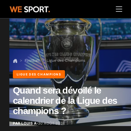
Football
Ligue des Champions
LIGUE DES CHAMPIONS
Quand sera dévoilé le
calendrier de la Ligue des
champions ?
PAR LOUIS A
30 AOÛT 2024