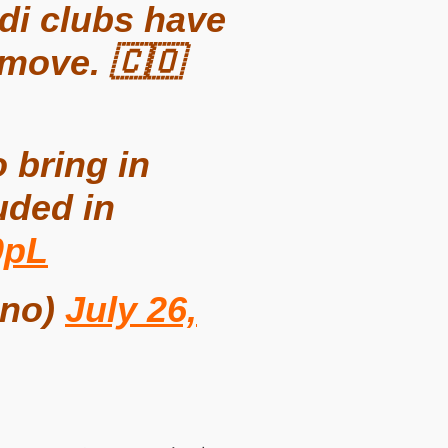
di clubs have
 move. 🇨🇴
 bring in
uded in
0pL
ano)
July 26,