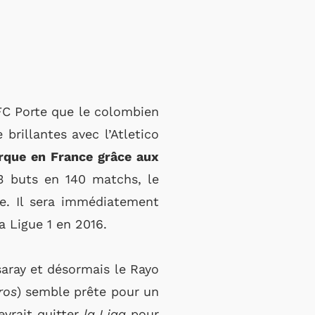
 FC Porte que le colombien
brillantes avec l’Atletico
rque en France grâce aux
3 buts en 140 matchs, le
ne. Il sera immédiatement
 Ligue 1 en 2016.
saray et désormais le Rayo
ros
) semble prête pour un
evrait quitter
la
Liga
pour