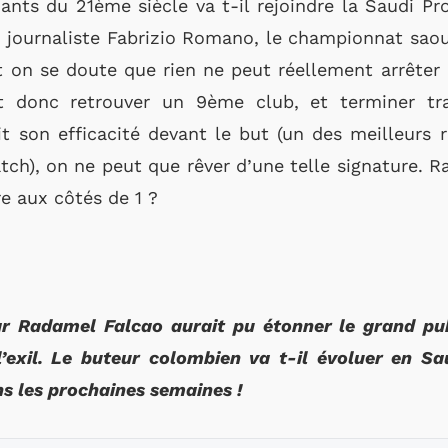
ants du 21ème siècle va t-il rejoindre la Saudi Pr
 journaliste Fabrizio Romano, le championnat saou
 Et on se doute que rien ne peut réellement arrête
it donc retrouver un 9ème club, et terminer tra
t son efficacité devant le but (un des meilleurs 
ch), on ne peut que rêver d’une telle signature. R
re aux côtés de 1 ?
ar Radamel Falcao aurait pu étonner le grand pub
’exil. Le buteur colombien va t-il évoluer en S
s les prochaines semaines !