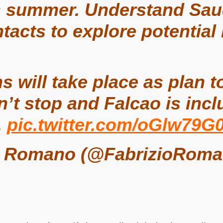
s summer. Understand Sau
ntacts to explore potential
 will take place as plan to
n’t stop and Falcao is incl
.
pic.twitter.com/oGlw79G
o Romano (@FabrizioRom