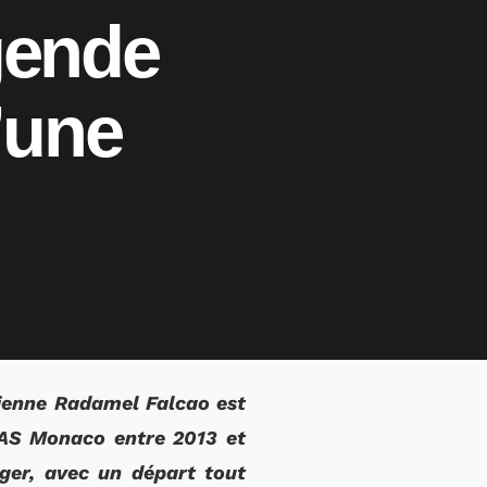
gende
’une
mbienne Radamel Falcao est
l’AS Monaco entre 2013 et
uger, avec un départ tout