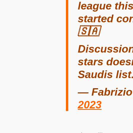
league thi
started co
🇸🇦
Discussions
stars does
Saudis list
— Fabrizi
2023