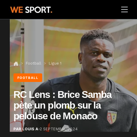
Football
Ligue 1
FOOTBALL
RC Lens : Brice Samba
pète un plomb sur la
pelouse de Monaco
PAR LOUIS A
2 SEPTEMBRE 2024