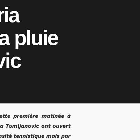
ria
a pluie
vic
 cette première matinée à
lja Tomljanovic ont ouvert
nsité tennistique mais par