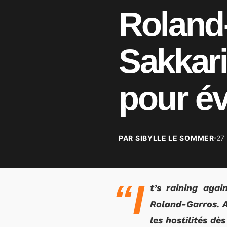
Roland-
Sakkari
pour év
PAR SIBYLLE LE SOMMER
27
“I
t’s raining agai
Roland-Garros. A 
les hostilités dè