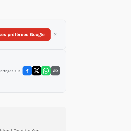
ces préférées Google
artager sur :
hlon ! On dit qu'en