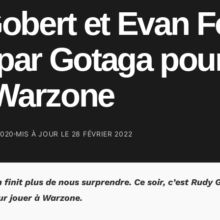
obert et Evan F
 par Gotaga pour
 Warzone
2020
MIS À JOUR LE
28 FÉVRIER 2022
 finit plus de nous surprendre. Ce soir, c’est Rudy 
our jouer à Warzone.