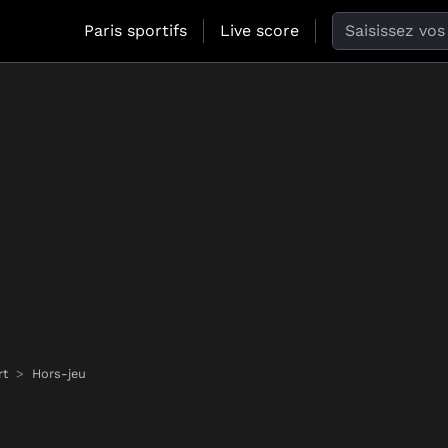
Search the web
Paris sportifs
Live score
rt
Hors-jeu