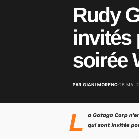
Rudy G
invités
soirée
PAR GIANI MORENO
25 MAI 
L
a Gotaga Corp n’en
qui sont invités p