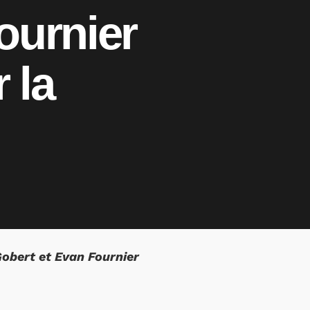
ournier
 la
Gobert et Evan Fournier