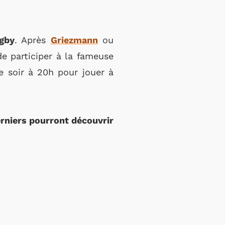
gby
. Après
Griezmann
ou
de participer à la fameuse
e soir à 20h pour jouer à
erniers pourront découvrir