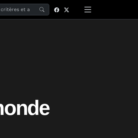
site
 monde