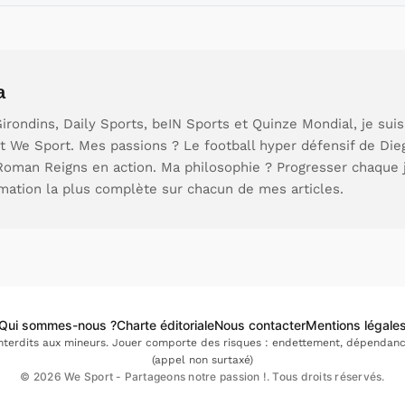
a
rondins, Daily Sports, beIN Sports et Quinze Mondial, je sui
t We Sport. Mes passions ? Le football hyper défensif de Die
 Roman Reigns en action. Ma philosophie ? Progresser chaque 
rmation la plus complète sur chacun de mes articles.
Qui sommes-nous ?
Charte éditoriale
Nous contacter
Mentions légale
interdits aux mineurs. Jouer comporte des risques : endettement, dépendance.
(appel non surtaxé)
© 2026 We Sport - Partageons notre passion !. Tous droits réservés.