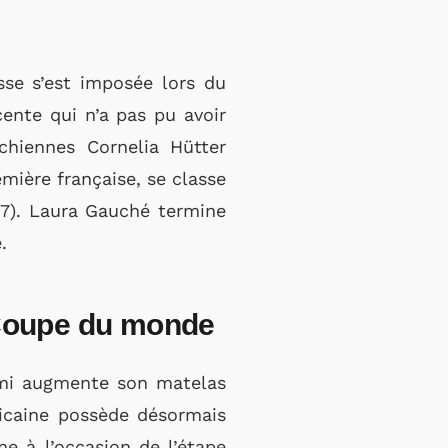
se s’est imposée lors du
cente qui n’a pas pu avoir
chiennes Cornelia Hütter
mière française, se classe
”77). Laura Gauché termine
e.
a Coupe du monde
ami augmente son matelas
ricaine possède désormais
ne à l’occasion de l’étape