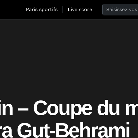
Search the web
Paris sportifs
Live score
pin – Coupe du
ara Gut-Behrami