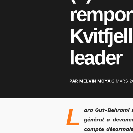
remport
Kvitfjel
leader
PAR MELVIN MOYA
2 MARS 2
L
ara Gut-Behrami s
général a devancé
compte désormais 