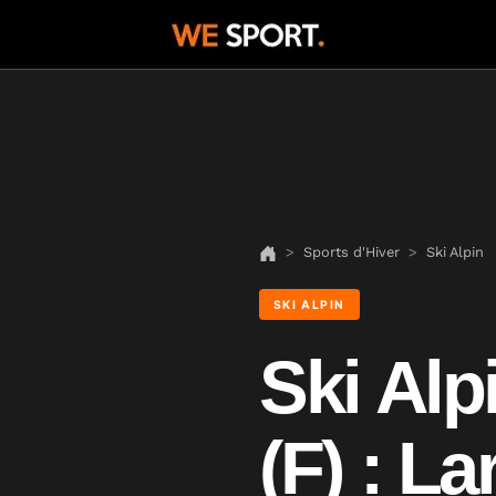
Sports d'Hiver
Ski Alpin
SKI ALPIN
Ski Al
(F) : L