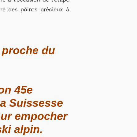
ore des points précieux à
 proche du
son 45e
la Suissesse
pour empocher
ki alpin.