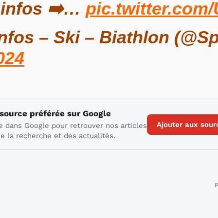
 infos ➡️…
pic.twitter.co
nfos – Ski – Biathlon (@Sp
024
 source préférée sur Google
Ajouter aux sour
e dans Google pour retrouver nos articles
e la recherche et des actualités.
P