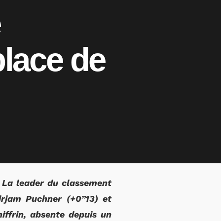
e
 place de
. La leader du classement
irjam Puchner (+0”13) et
ffrin, absente depuis un