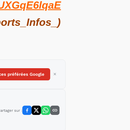
m/UXGqE6lqaE
orts_Infos_)
ces préférées Google
artager sur :