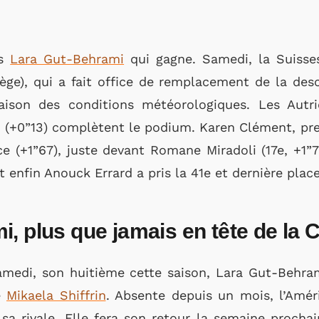
rs
Lara Gut-Behrami
qui gagne. Samedi, la Suisses
vège), qui a fait office de remplacement de la des
aison des conditions météorologiques.
Les Autri
 (+0”13) complètent le podium. Karen Clément, pre
ce (+1”67), juste devant Romane Miradoli (17e, +1
t enfin Anouck Errard a pris la 41e et dernière plac
i, plus que jamais en tête de l
amedi, son huitième cette saison, Lara Gut-Behr
e
Mikaela Shiffrin
. Absente depuis un mois, l’Amé
sa rivale. Elle fera son retour la semaine prochai