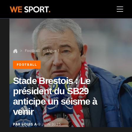
Football
Ligue 1
FOOTBALL
Stade Brestois : Le
président du SB29
anticipe un séisme à
venir
PAR LOUIS A
9 JUIN 2025