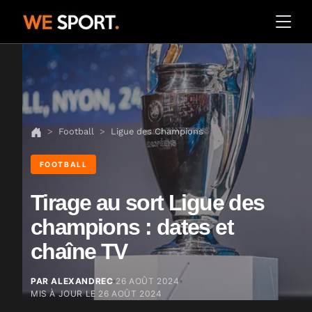
Football
Ligue des Champions
FOOTBALL
Tirage au sort Ligue des
champions : dates et
chaîne TV
PAR ALEXANDREC
26 AOÛT 2024
MIS À JOUR LE
26 AOÛT 2024