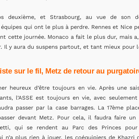
mps deuxième, et Strasbourg, au vue de son d
équipes qui ont le plus à perdre. Rennes et Nice pe
t cette journée. Monaco a fait le plus dur, mais a,
. Il y aura du suspens partout, et tant mieux pour l
ste sur le fil, Metz de retour au purgatoir
mer heureux d’être toujours en vie. Après une sa
ants, l’ASSE est toujours en vie, avec seulement
faudra passer par la case barrages. La 17ème place
asser devant Metz. Pour cela, il faudra faire un 
ti, qui se rendent au Parc des Princes pour 
 n’a plus rien à jouer, les coéquipiers de Khazri 