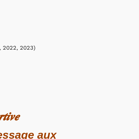
, 2022, 2023)
𝒕𝒊𝒗𝒆
message aux