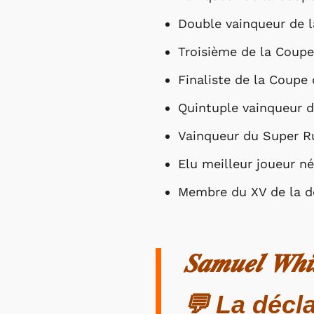
Double vainqueur de l
Troisième de la Coup
Finaliste de la Coupe
Quintuple vainqueur d
Vainqueur du Super Ru
Elu meilleur joueur n
Membre du XV de la d
𝑺𝒂𝒎𝒖𝒆𝒍 𝑾𝒉𝒊𝒕
💬 La décl