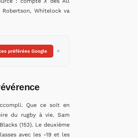
ource : compte
X
des All
t Robertson, Whitelock va
ces préférées Google
 révérence
accompli. Que ce soit en
oire du rugby à vie. Sam
 Blacks (153). Le deuxième
lasses avec les -19 et les