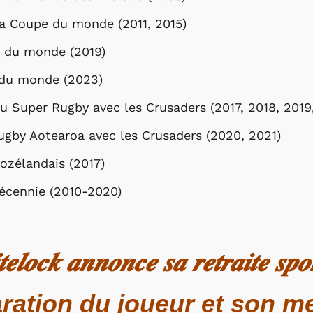
a Coupe du monde (2011, 2015)
e du monde (2019)
 du monde (2023)
u Super Rugby avec les Crusaders (2017, 2018, 2019
gby Aotearoa avec les Crusaders (2020, 2021)
éozélandais (2017)
écennie (2010-2020)
𝒍𝒐𝒄𝒌 𝒂𝒏𝒏𝒐𝒏𝒄𝒆 𝒔𝒂 𝒓𝒆𝒕𝒓𝒂𝒊𝒕𝒆 𝒔𝒑𝒐𝒓
aration du joueur et son 