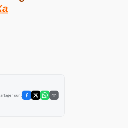
Xa
artager sur :