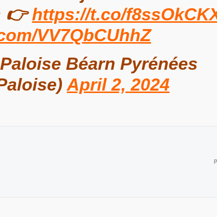
s 👉
https://t.co/f8ssOkCK
er.com/VV7QbCUhhZ
Paloise Béarn Pyrénées
Paloise)
April 2, 2024
P