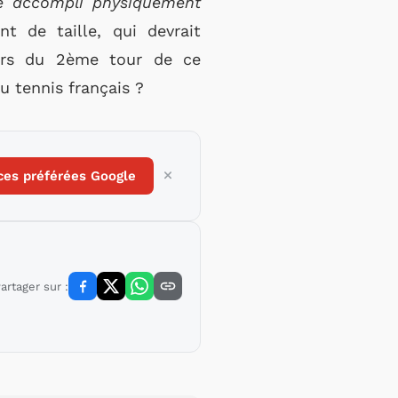
re accompli physiquement
 de taille, qui devrait
lors du 2ème tour de ce
u tennis français ?
ces préférées Google
artager sur :