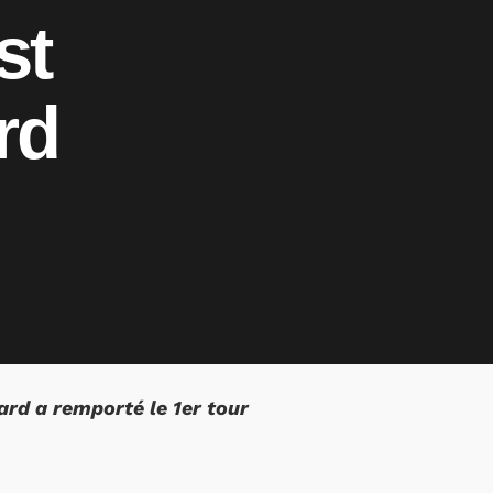
st
rd
card a remporté le 1er tour