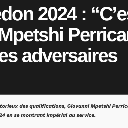
don 2024 : “C’e
, Mpetshi Perrica
ses adversaires
ctorieux des qualifications, Giovanni Mpetshi Perri
4 en se montrant impérial au service.