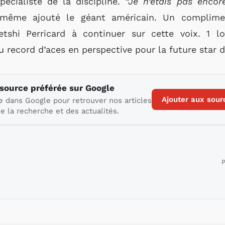
pécialiste de la discipline.
“Je n’étais pas enco
ême ajouté le géant américain. Un compliment
etshi Perricard à continuer sur cette voix. 1 
ecord d’aces en perspective pour la future star d
 source préférée sur Google
Ajouter aux sour
e dans Google pour retrouver nos articles
e la recherche et des actualités.
P