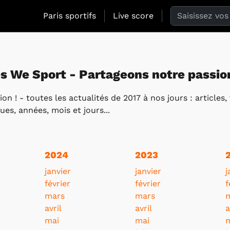
Search the web
Paris sportifs
Live score
és We Sport - Partageons notre passion
 ! - toutes les actualités de 2017 à nos jours : articles, v
es, années, mois et jours...
2024
2023
janvier
janvier
j
février
février
f
mars
mars
avril
avril
a
mai
mai