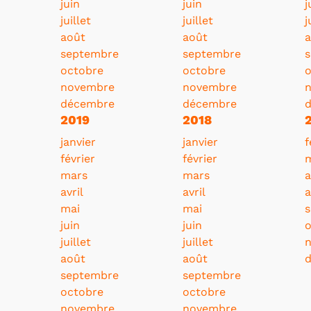
juin
juin
j
juillet
juillet
j
août
août
a
septembre
septembre
octobre
octobre
o
novembre
novembre
décembre
décembre
2019
2018
janvier
janvier
f
février
février
mars
mars
a
avril
avril
a
mai
mai
juin
juin
o
juillet
juillet
août
août
septembre
septembre
octobre
octobre
novembre
novembre