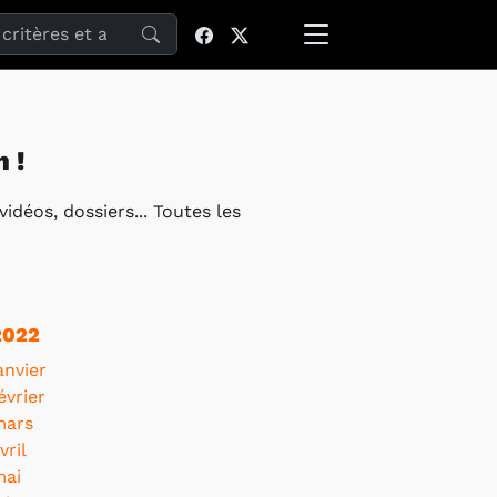
site
 !
idéos, dossiers... Toutes les
2022
anvier
évrier
mars
vril
mai