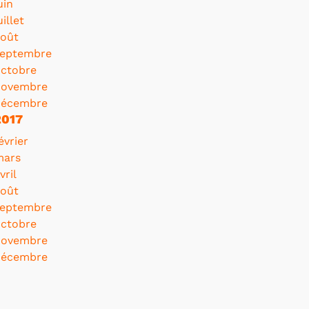
uin
uillet
oût
septembre
ctobre
novembre
décembre
2017
évrier
mars
vril
oût
septembre
ctobre
novembre
décembre