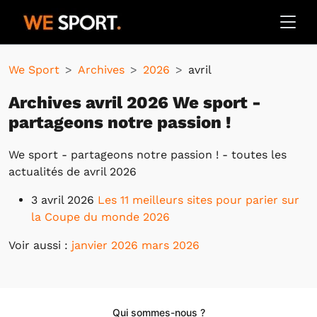
We Sport
Archives
2026
avril
Archives avril 2026 We sport -
partageons notre passion !
We sport - partageons notre passion ! - toutes les
actualités de avril 2026
3 avril 2026
Les 11 meilleurs sites pour parier sur
la Coupe du monde 2026
Voir aussi :
janvier 2026
mars 2026
Qui sommes-nous ?