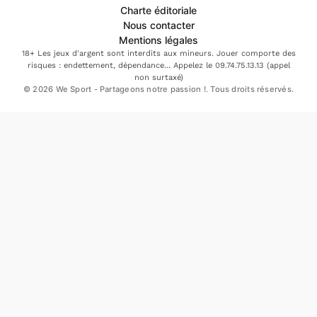
Charte éditoriale
Nous contacter
Mentions légales
18+ Les jeux d'argent sont interdits aux mineurs. Jouer comporte des
risques : endettement, dépendance... Appelez le 09.74.75.13.13 (appel
non surtaxé)
© 2026 We Sport - Partageons notre passion !. Tous droits réservés.