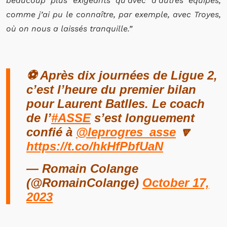
beaucoup plus exigeants qu’avec d’autres équipes,
comme j’ai pu le connaître, par exemple, avec Troyes,
où on nous a laissés tranquille.”
⚽️ Après dix journées de Ligue 2,
c’est l’heure du premier bilan
pour Laurent Batlles. Le coach
de l’
#ASSE
s’est longuement
confié à ⁦
@leprogres_asse
⁩ 🔽
https://t.co/hkHfPbfUaN
— Romain Colange
(@RomainColange)
October 17,
2023