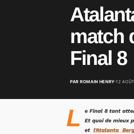
Atalan
match d
Final 8
PAR ROMAIN HENRY
12 AOÛ
L
e Final 8 tant at
Et quoi de mieux p
et
l’Atalanta Be