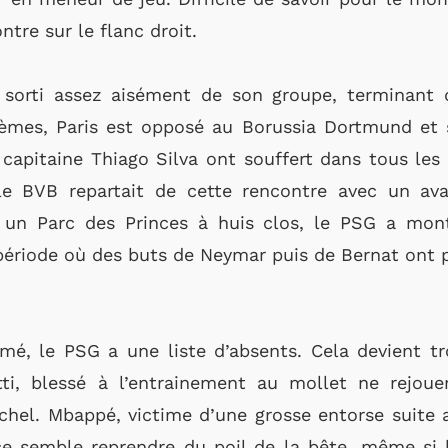
tre sur le flanc droit.
 sorti assez aisément de son groupe, terminant 
ièmes, Paris est opposé au Borussia Dortmund et 
du capitaine Thiago Silva ont souffert dans tous le
le BVB repartait de cette rencontre avec un av
 un Parc des Princes à huis clos, le PSG a mont
riode où des buts de Neymar puis de Bernat ont pe
é, le PSG a une liste d’absents. Cela devient t
ti, blessé à l’entrainement au mollet ne rejoue
el. Mbappé, victime d’une grosse entorse suite a
e semble reprendre du poil de la bête, même si l’