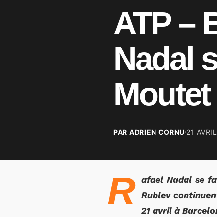
ATP – B
Nadal s
Moutet
PAR ADRIEN CORNU
21 AVRI
R
afael Nadal se f
Rublev continuent
21 avril à Barcelo