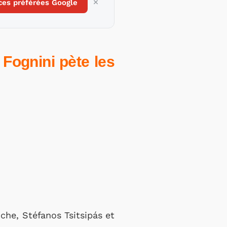
ces préférées Google
 Fognini pète les
he, Stéfanos Tsitsipás et