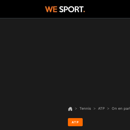
Tennis
ATP
On en parl
ATP