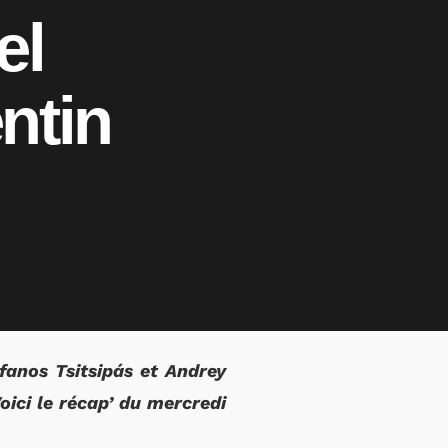
el
entin
fanos Tsitsipás et Andrey
oici le récap’ du mercredi