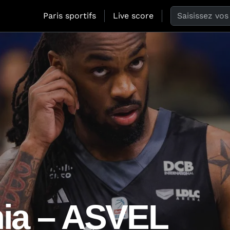
Search the web
Paris sportifs
Live score
ia – ASVEL