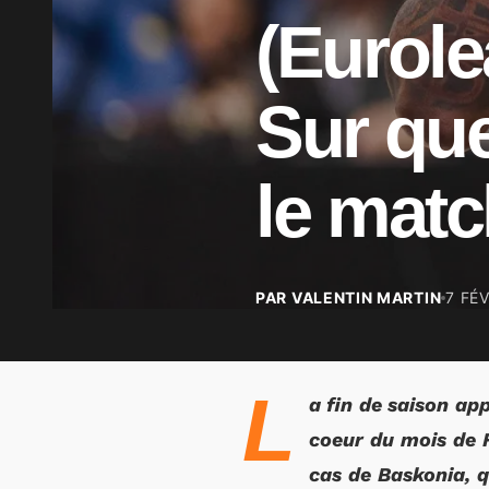
(Eurole
Sur que
le matc
PAR VALENTIN MARTIN
7 FÉ
L
a fin de saison ap
coeur du mois de Fé
cas de Baskonia, q