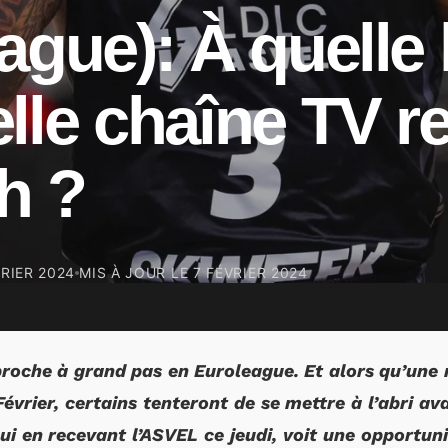
ague): À quelle
lle chaîne TV r
h ?
VRIER 2024
MIS À JOUR LE
7 FÉVRIER 2024
proche à grand pas en Euroleague. Et alors qu’une 
vrier, certains tenteront de se mettre à l’abri avan
ui en recevant l’ASVEL ce jeudi, voit une opportun