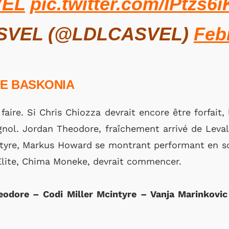
VEL
pic.twitter.com/IPtzs6i
SVEL (@LDLCASVEL)
Feb
DE BASKONIA
faire. Si Chris Chiozza devrait encore être forfait,
ol. Jordan Theodore, fraîchement arrivé de Levall
tyre, Markus Howard se montrant performant en sort
 Elite, Chima Moneke, devrait commencer.
eodore – Codi Miller Mcintyre – Vanja Marinkov