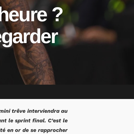
 heure ?
egarder
mini trêve interviendra au
t le sprint final. C’est le
ité en or de se rapprocher