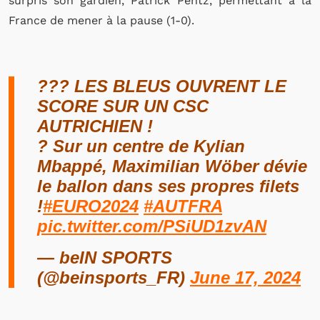
surpris son gardien, Patrick Pentz, permettant à la
France de mener à la pause (1-0).
??? LES BLEUS OUVRENT LE
SCORE SUR UN CSC
AUTRICHIEN !
? Sur un centre de Kylian
Mbappé, Maximilian Wöber dévie
le ballon dans ses propres filets
!
#EURO2024
#AUTFRA
pic.twitter.com/PSiUD1zvAN
— beIN SPORTS
(@beinsports_FR)
June 17, 2024