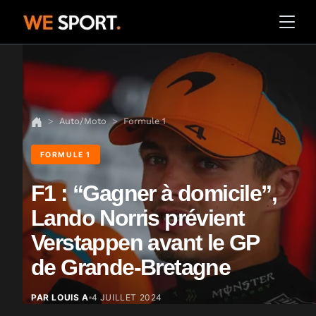
Auto/Moto
Formule 1
FORMULE 1
F1 : “Gagner à domicile”,
Lando Norris prévient
Verstappen avant le GP
de Grande-Bretagne
PAR LOUIS A
4 JUILLET 2024