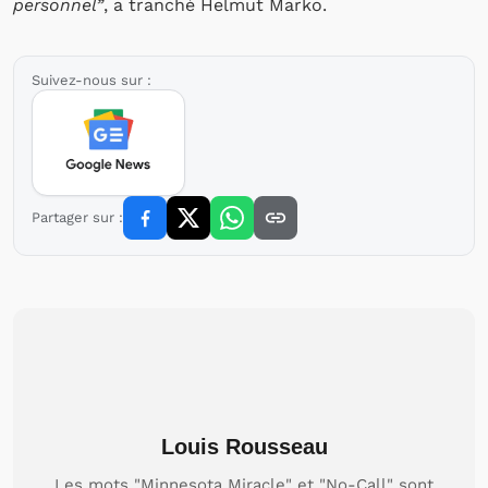
personnel”
, a tranché Helmut Marko.
Suivez-nous sur :
Partager sur :
Louis Rousseau
Les mots "Minnesota Miracle" et "No-Call" sont