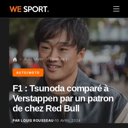
Auto/Moto
Formule 1
AUTO/MOTO
F1 : Tsunoda comparé à
Verstappen par un patron
de chez Red Bull
PAR LOUIS ROUSSEAU
10 AVRIL 2024