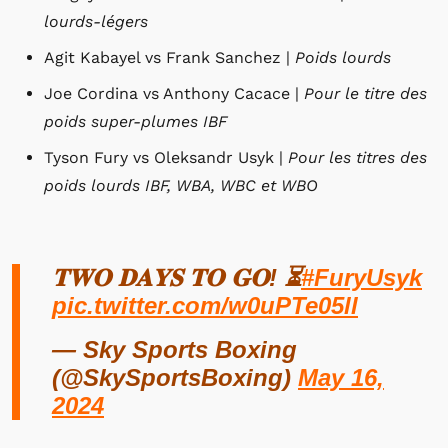
lourds-légers
Agit Kabayel vs Frank Sanchez |
Poids lourds
Joe Cordina vs Anthony Cacace |
Pour le titre des
poids super-plumes IBF
Tyson Fury vs Oleksandr Usyk |
Pour les titres des
poids lourds IBF, WBA, WBC et WBO
𝐓𝐖𝐎 𝐃𝐀𝐘𝐒 𝐓𝐎 𝐆𝐎! ⏳
#FuryUsyk
pic.twitter.com/w0uPTe05ll
— Sky Sports Boxing
(@SkySportsBoxing)
May 16,
2024