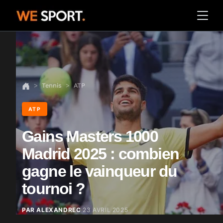
Tennis
ATP
ATP
Gains Masters 1000
Madrid 2025 : combien
gagne le vainqueur du
tournoi ?
PAR ALEXANDREC
23 AVRIL 2025