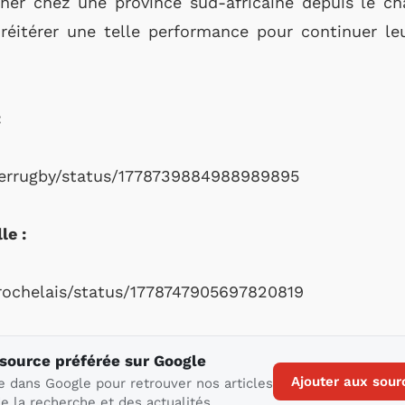
ner chez une province sud-africaine depuis le c
réitérer une telle performance pour continuer l
:
sterrugby/status/1778739884988989895
le :
erochelais/status/1778747905697820819
 source préférée sur Google
Ajouter aux sour
e dans Google pour retrouver nos articles
e la recherche et des actualités.