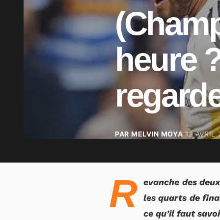
(Champi
heure ?
regard
PAR MELVIN MOYA
12 AVRIL
R
evanche des deux 
les quarts de fin
ce qu’il faut savo