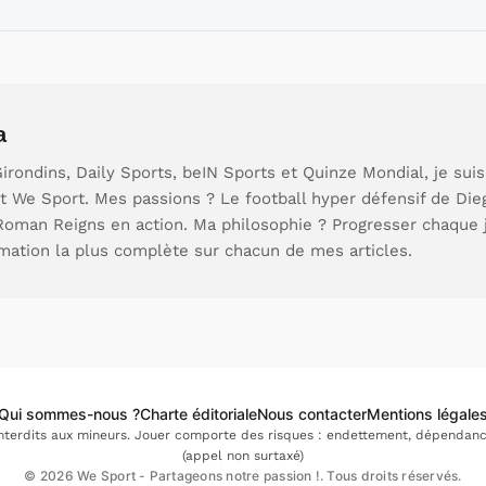
a
rondins, Daily Sports, beIN Sports et Quinze Mondial, je sui
t We Sport. Mes passions ? Le football hyper défensif de Die
 Roman Reigns en action. Ma philosophie ? Progresser chaque 
rmation la plus complète sur chacun de mes articles.
Qui sommes-nous ?
Charte éditoriale
Nous contacter
Mentions légale
interdits aux mineurs. Jouer comporte des risques : endettement, dépendance.
(appel non surtaxé)
© 2026 We Sport - Partageons notre passion !. Tous droits réservés.